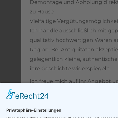
Demontage und Abholung direkt
zu Hause
Vielfältige Vergütungsmöglichke
Ich handle ausschließlich mit gep
qualitativ hochwertigen Waren a
Region. Bei Antiquitäten akzeptie
gelegentlich kleine, authentische
ihre Geschichte widerspiegeln.
Ich freue mich auf Ihr Angebot u
Ihnen gerne zur Verfügung!