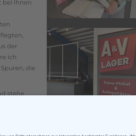
 bei Ihnen
iten
flegten,
us der
re ich
 Spuren, die
nd stehe