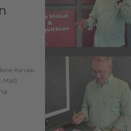
n
dene Kanäle
-Mail)
ung