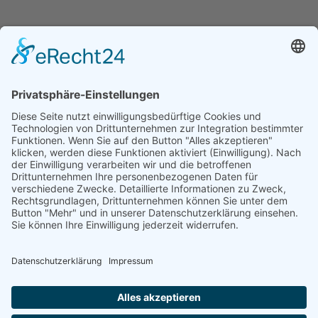
Lust auf mehr?
Weitere Second-Hand-Waren finden Sie vor Ort
im A&V Lager.
Ich freue mich auf Ihren Besuch.
Weimarische Str. 37
Tel.: 0172 7883878
99099 Erfurt
info@a-v-lager.de