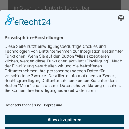
in Ober- und Unterteil zerlegbar
aus Europa um 1880
Höhe: 234 cm
Breite: 132 cm
Tiefe: 52 cm
Angebot anfordern:
WhatsApp
Telegram
Threema
E-Mail